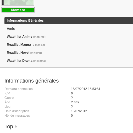
Informations Générales
Amis
Watchlist Anime
(0 anime)
Readlist Manga
(0 manga)
Readlist Novel
(0 novel)
Watchlist Drama
(0 drama)
Informations générales
Dernière connexion
16/07/2012 15:53:31
ICP
0
Genre
?
Âge
? ans
Lieu
?
Date d'inscription
16/07/2012
Nb. de messages
0
Top 5