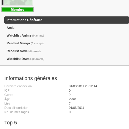
Informations Générales
Amis
Watchlist Anime
(0 anime)
Readlist Manga
(0 manga)
Readlist Novel
(0 novel)
Watchlist Drama
(0 drama)
Informations générales
Dernière connexion
01/03/2011 20:12:14
ICP
0
Genre
?
Âge
? ans
Lieu
?
Date d'inscription
01/03/2011
Nb. de messages
0
Top 5