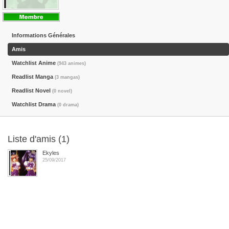
Informations Générales
Amis
Watchlist Anime
(943 animes)
Readlist Manga
(3 mangas)
Readlist Novel
(0 novel)
Watchlist Drama
(0 drama)
Liste d'amis (1)
Ekyles
25/09/2017