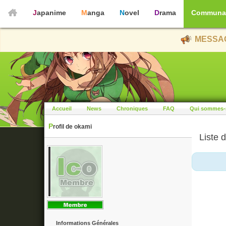
Japanime
Manga
Novel
Drama
Communa
MESSAG
Accueil
News
Chroniques
FAQ
Qui sommes-
Profil de okami
Liste d
Informations Générales