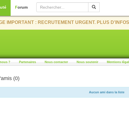
uté
Forum
E IMPORTANT : RECRUTEMENT URGENT. PLUS D'INFOS
nous ?
Partenaires
Nous contacter
Nous soutenir
Mentions léga
'amis (0)
Aucun ami dans la liste