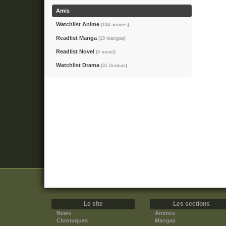
Amis
Watchlist Anime
(134 animes)
Readlist Manga
(19 mangas)
Readlist Novel
(0 novel)
Watchlist Drama
(31 dramas)
Le site
Les sections
News
Animes
Chroniques
Mangas