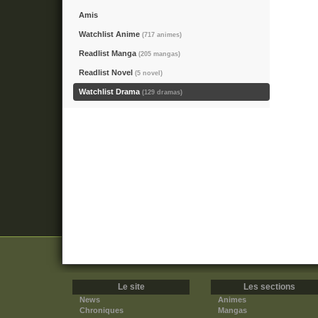
Amis
Watchlist Anime
(717 animes)
Readlist Manga
(205 mangas)
Readlist Novel
(5 novel)
Watchlist Drama
(129 dramas)
Le site
Les sections
News
Animes
Chroniques
Mangas