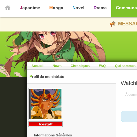
Japanime
Manga
Novel
Drama
Communa
MESSAG
Accueil
News
Chroniques
FAQ
Qui sommes-
Profil de meninblate
Watchl
À comm
Informations Générales