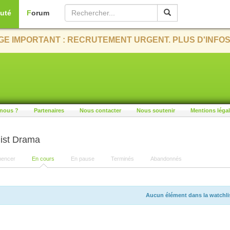
uté
Forum
E IMPORTANT : RECRUTEMENT URGENT. PLUS D'INFOS
nous ?
Partenaires
Nous contacter
Nous soutenir
Mentions léga
ist Drama
encer
En cours
En pause
Terminés
Abandonnés
Aucun élément dans la watchli