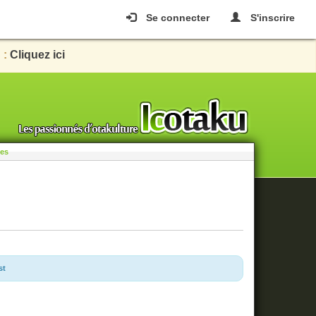
Se connecter
S'inscrire
 :
Cliquez ici
les
st