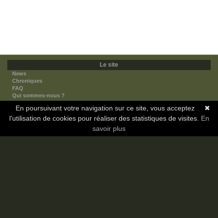
Le site
News
Chroniques
FAQ
Qui sommes-nous ?
Nos partenaires
En poursuivant votre navigation sur ce site, vous acceptez
✖
Faites-nous connaitre
l'utilisation de cookies pour réaliser des statistiques de visites.
Nous contacter
En
Nous soutenir
savoir plus
Mentions légales
Les sections
Animes
Mangas
Novels
Dramas
Informations
Communauté
Forum