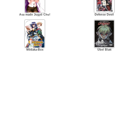
Asa made Jugyō Chu!
Defense Devil
Médaka-Box
Übel Blatt