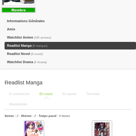
Informations Générales
Amis
Watchlist Anime
(105 animes)
Readlist Manga
(8 mangas)
Readlist Novel
(0 novel)
Watchlist Drama
(0 drama)
Readlist Manga
À commencer
En cours
En pause
Terminés
Abandonnés
Seinen :
2 -
Shōnen :
2 -
Temps passé :
6 heures