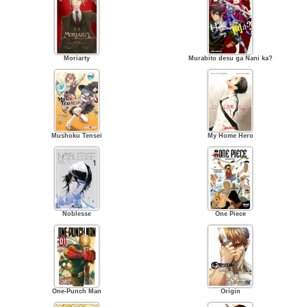
Moriarty
Murabito desu ga Nani ka?
Mushoku Tensei
My Home Hero
Noblesse
One Piece
One-Punch Man
Origin