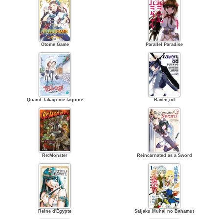
Otome Game
Parallel Paradise
Quand Takagi me taquine
Raven;od
Re:Monster
Reincarnated as a Sword
Reine d'Égypte
Saijaku Muhai no Bahamut