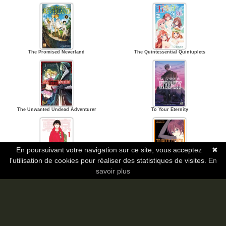
The Promised Neverland
The Quintessential Quintuplets
The Unwanted Undead Adventurer
To Your Eternity
En poursuivant votre navigation sur ce site, vous acceptez
✖
l'utilisation de cookies pour réaliser des statistiques de visites.
En
Tokyo Revengers
Trinity Seven
savoir plus
Ubau Mono Ubawareru Mono
UQ Holder !