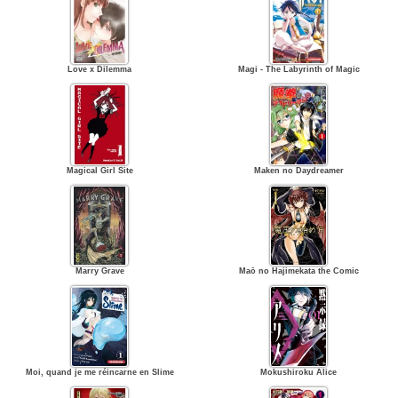
Love x Dilemma
Magi - The Labyrinth of Magic
Magical Girl Site
Maken no Daydreamer
Marry Grave
Maō no Hajimekata the Comic
Moi, quand je me réincarne en Slime
Mokushiroku Alice