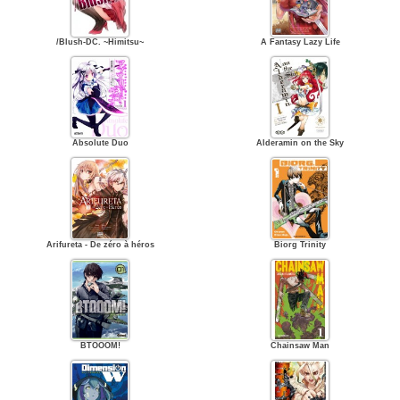
/Blush-DC. ~Himitsu~
A Fantasy Lazy Life
Absolute Duo
Alderamin on the Sky
Arifureta - De zéro à héros
Biorg Trinity
BTOOOM!
Chainsaw Man