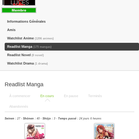
Informations Générales
Amis
Watchlist Anime
(1206 animes)
Readlist Manga
(175 mangas)
Readlist Novel
(0 novel)
Watchlist Drama
(1 drama)
Readlist Manga
À commencer
En cours
En pause
Terminés
Abandonnés
Seinen :
27 -
Shōnen :
40 -
Shōjo :
3 -
Temps passé :
24 jours 6 heures