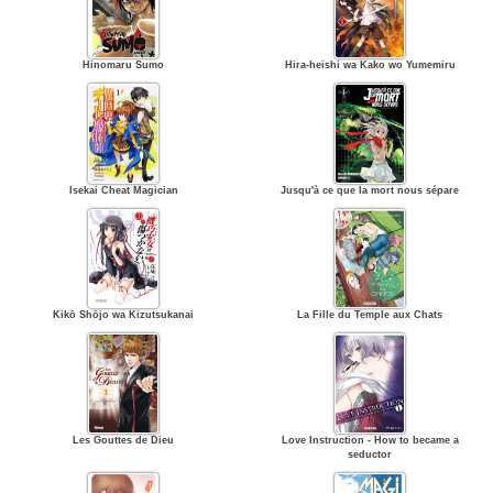
Hinomaru Sumo
Hira-heishi wa Kako wo Yumemiru
Isekai Cheat Magician
Jusqu'à ce que la mort nous sépare
Kikō Shōjo wa Kizutsukanai
La Fille du Temple aux Chats
Les Gouttes de Dieu
Love Instruction - How to became a
seductor