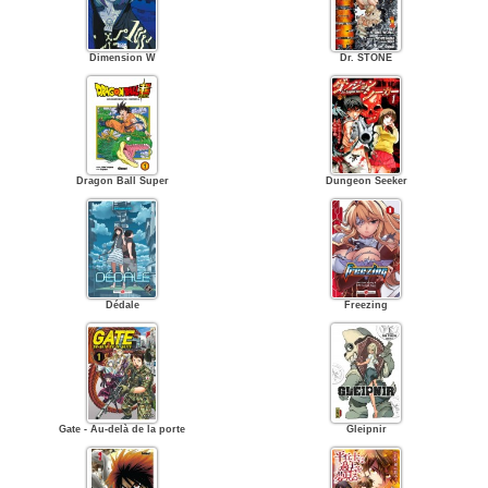
Dimension W
Dr. STONE
Dragon Ball Super
Dungeon Seeker
Dédale
Freezing
Gate - Au-delà de la porte
Gleipnir