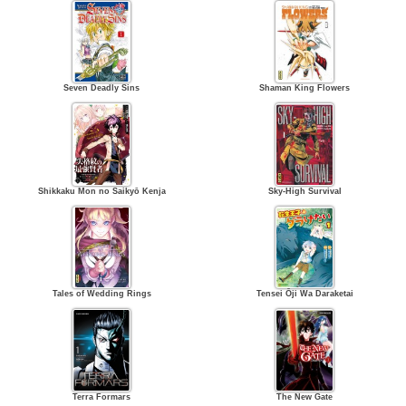
Seven Deadly Sins
Shaman King Flowers
Shikkaku Mon no Saikyō Kenja
Sky-High Survival
Tales of Wedding Rings
Tensei Ōji Wa Daraketai
Terra Formars
The New Gate