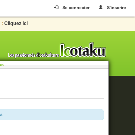
Se connecter
S'inscrire
 :
Cliquez ici
les
st