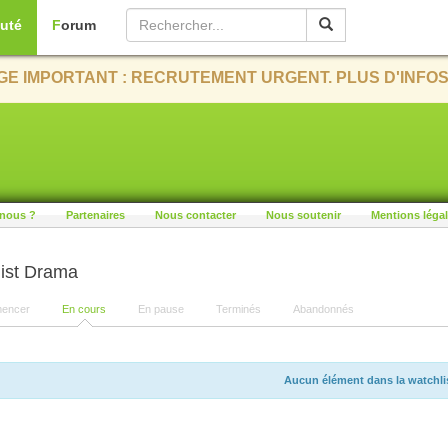
uté
Forum
E IMPORTANT : RECRUTEMENT URGENT. PLUS D'INFOS
nous ?
Partenaires
Nous contacter
Nous soutenir
Mentions léga
ist Drama
encer
En cours
En pause
Terminés
Abandonnés
Aucun élément dans la watchli