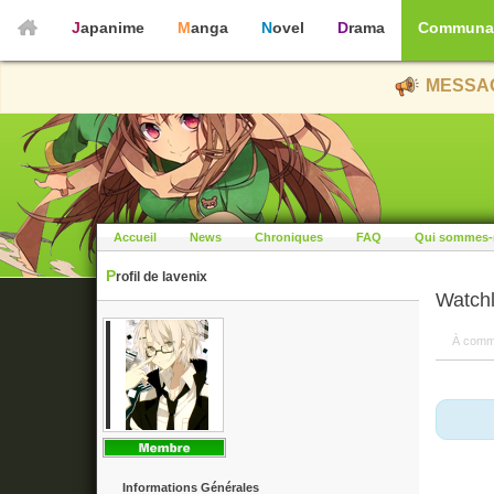
Japanime
Manga
Novel
Drama
Communa
MESSAG
Accueil
News
Chroniques
FAQ
Qui sommes-
Profil de lavenix
Watchl
À comm
Informations Générales