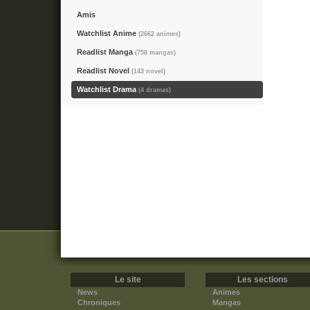
Amis
Watchlist Anime
(2662 animes)
Readlist Manga
(758 mangas)
Readlist Novel
(143 novel)
Watchlist Drama
(4 dramas)
Le site
Les sections
News
Animes
Chroniques
Mangas