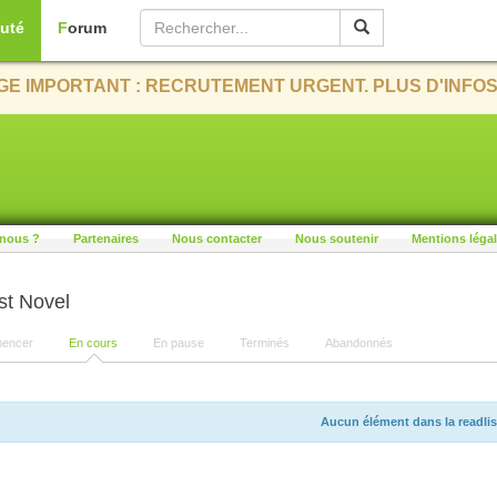
uté
Forum
E IMPORTANT : RECRUTEMENT URGENT. PLUS D'INFOS
nous ?
Partenaires
Nous contacter
Nous soutenir
Mentions léga
st Novel
encer
En cours
En pause
Terminés
Abandonnés
Aucun élément dans la readlis