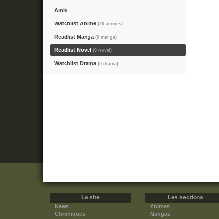
Amis
Watchlist Anime
(20 animes)
Readlist Manga
(0 manga)
Readlist Novel
(0 novel)
Watchlist Drama
(0 drama)
Le site
Les sections
News
Animes
Chroniques
Mangas