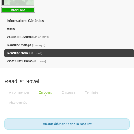
Informations Générales
Amis
Watchlist Anime
(45 animes)
Readlist Manga
(0 manga)
Readlist Novel
(0 novel)
Watchlist Drama
(0 drama)
Readlist Novel
À commencer
En cours
En pause
Terminés
Abandonnés
Aucun élément dans la readlist