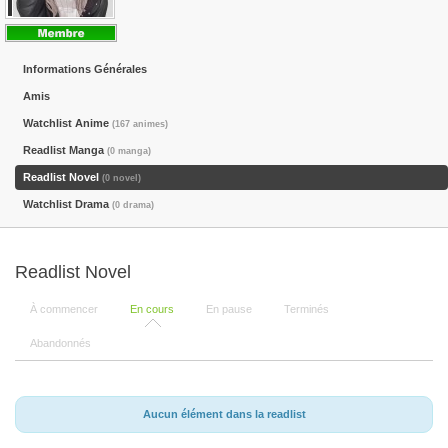
Informations Générales
Amis
Watchlist Anime
(167 animes)
Readlist Manga
(0 manga)
Readlist Novel
(0 novel)
Watchlist Drama
(0 drama)
Readlist Novel
À commencer
En cours
En pause
Terminés
Abandonnés
Aucun élément dans la readlist