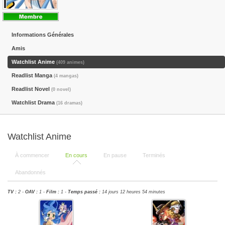
Informations Générales
Amis
Watchlist Anime
(409 animes)
Readlist Manga
(4 mangas)
Readlist Novel
(0 novel)
Watchlist Drama
(16 dramas)
Watchlist Anime
À commencer
En cours
En pause
Terminés
Abandonnés
TV :
2 -
OAV :
1 -
Film :
1 -
Temps passé :
14 jours 12 heures 54 minutes