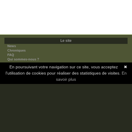
Le site
News
Chroniques
FAQ
Qui sommes-nous ?
Nos partenaires
En poursuivant votre navigation sur ce site, vous acceptez
✖
Faites-nous connaitre
l'utilisation de cookies pour réaliser des statistiques de visites.
Nous contacter
En
Nous soutenir
savoir plus
Mentions légales
Les sections
Animes
Mangas
Novels
Dramas
Informations
Communauté
Forum