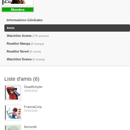
Informations Générales
Amis
Watchlist Anime
(776 animes)
Readlist Manga
(0 manga)
Readlist Novel
(0 novel)
Watchlist Drama
(0 drama)
Liste d'amis (6)
DeadSchyter
19/06/2016
FranciaCorp
07/05/2016
KerozeN