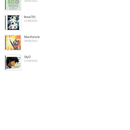
20/05/2021
linoa781
17/09/2015
MacKenzie
16/09/2015
SlyD
17/09/2015