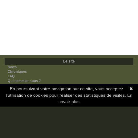
Le site
News
Chroniques
FAQ
Qui sommes-nous ?
Nos partenaires
En poursuivant votre navigation sur ce site, vous acceptez
✖
Faites-nous connaitre
l'utilisation de cookies pour réaliser des statistiques de visites.
Nous contacter
En
Nous soutenir
savoir plus
Mentions légales
Les sections
Animes
Mangas
Novels
Dramas