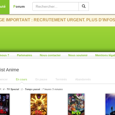
uté
Forum
E IMPORTANT : RECRUTEMENT URGENT. PLUS D'INFOS
nous ?
Partenaires
Nous contacter
Nous soutenir
Mentions léga
ist Anime
encer
En cours
En pause
Terminés
Abandonnés
 :
4 -
TV Special :
1 -
Temps passé :
7 heures 5 minutes