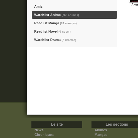
Aku
Amis
Watchlist Anime
(762 animes)
Readlist Manga
(24 mangas)
Readlist Novel
(0 novel)
Watchlist Drama
(2 dramas)
Le site
Les sections
News
Animes
Chroniques
Mangas