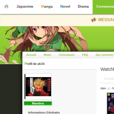
Japanime
Manga
Novel
Drama
Communa
MESSAG
Accueil
News
Chroniques
FAQ
Qui sommes-
Profil de ak34
Watchl
À comm
ONA :
1 -
TV
Informations Générales