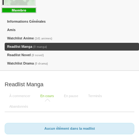
Informations Générales
Amis
Watchlist Anime
(141 animes)
Readlist Manga
(0 manga)
Readlist Novel
(0 novel)
Watchlist Drama
(0 drama)
Readlist Manga
À commencer
En cours
En pause
Terminés
Abandonnés
Aucun élément dans la readlist