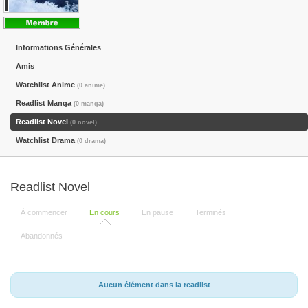
Informations Générales
Amis
Watchlist Anime
(0 anime)
Readlist Manga
(0 manga)
Readlist Novel
(0 novel)
Watchlist Drama
(0 drama)
Readlist Novel
À commencer
En cours
En pause
Terminés
Abandonnés
Aucun élément dans la readlist