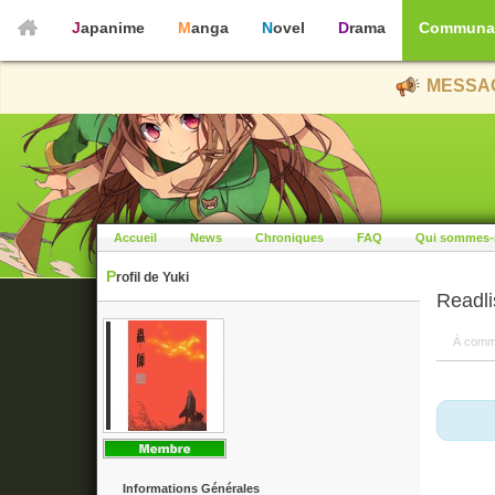
Japanime
Manga
Novel
Drama
Communa
MESSAG
Accueil
News
Chroniques
FAQ
Qui sommes-
Profil de Yuki
Readli
À comm
Informations Générales