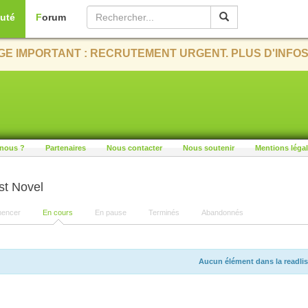
uté
Forum
E IMPORTANT : RECRUTEMENT URGENT. PLUS D'INFOS
nous ?
Partenaires
Nous contacter
Nous soutenir
Mentions léga
st Novel
encer
En cours
En pause
Terminés
Abandonnés
Aucun élément dans la readlis