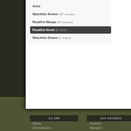
Amis
Watchlist Anime
(187 animes)
Readlist Manga
(40 mangas)
Readlist Novel
(0 novel)
Watchlist Drama
(0 drama)
Le site
Les sections
News
Animes
Chroniques
Mangas