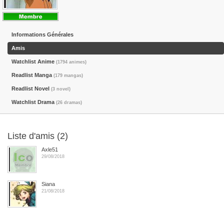
Informations Générales
Amis
Watchlist Anime
(1794 animes)
Readlist Manga
(179 mangas)
Readlist Novel
(3 novel)
Watchlist Drama
(26 dramas)
Liste d'amis (2)
Axle51
29/08/2018
Siana
21/08/2018