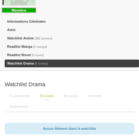
Informations Générales
Amis
Watchlist Anime
(882 animes)
Readlist Manga
(0 manga)
Readlist Novel
(0 novel)
Watchlist Drama
(0 drama)
Watchlist Drama
À commencer
En cours
En pause
Terminés
Abandonnés
Aucun élément dans la watchlist