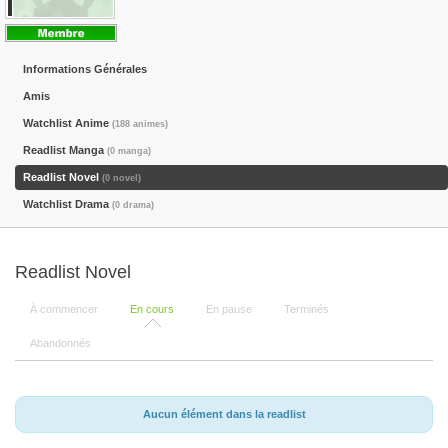
Informations Générales
Amis
Watchlist Anime
(188 animes)
Readlist Manga
(0 manga)
Readlist Novel
(0 novel)
Watchlist Drama
(0 drama)
Readlist Novel
À commencer
En cours
En pause
Terminés
Abandonnés
Aucun élément dans la readlist