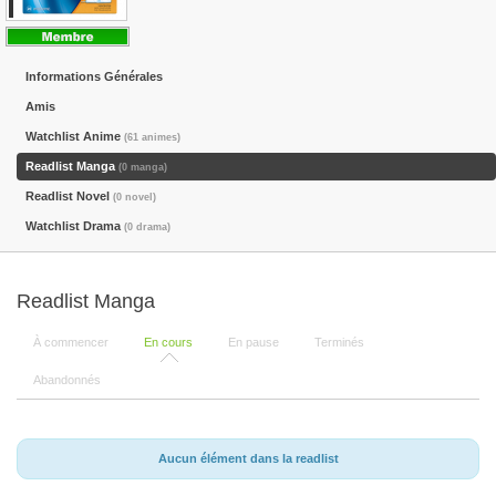
Informations Générales
Amis
Watchlist Anime
(61 animes)
Readlist Manga
(0 manga)
Readlist Novel
(0 novel)
Watchlist Drama
(0 drama)
Readlist Manga
À commencer
En cours
En pause
Terminés
Abandonnés
Aucun élément dans la readlist