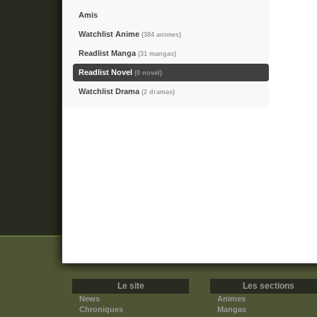
Amis
Watchlist Anime
(384 animes)
Readlist Manga
(31 mangas)
Readlist Novel
(0 novel)
Watchlist Drama
(2 dramas)
Le site
Les sections
News
Animes
Chroniques
Mangas