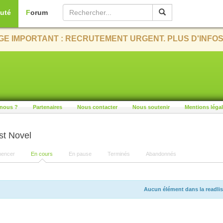
uté
Forum
E IMPORTANT : RECRUTEMENT URGENT. PLUS D'INFOS
nous ?
Partenaires
Nous contacter
Nous soutenir
Mentions léga
st Novel
encer
En cours
En pause
Terminés
Abandonnés
Aucun élément dans la readlis