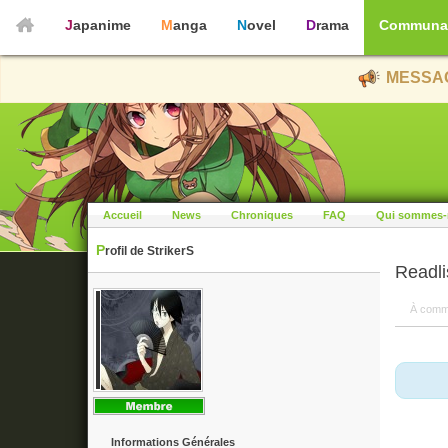
Japanime
Manga
Novel
Drama
Communa
MESSAG
Accueil
News
Chroniques
FAQ
Qui sommes-
Profil de StrikerS
Readli
À comm
Informations Générales