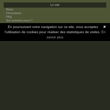
Le site
News
Chroniques
FAQ
Qui sommes-nous ?
Nos partenaires
En poursuivant votre navigation sur ce site, vous acceptez
✖
Faites-nous connaitre
l'utilisation de cookies pour réaliser des statistiques de visites.
Nous contacter
En
Nous soutenir
savoir plus
Mentions légales
Les sections
Animes
Mangas
Novels
Dramas
Informations
Communauté
Forum
Membres
Classement Icp
Discord