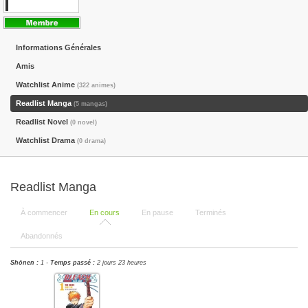
Informations Générales
Amis
Watchlist Anime
(322 animes)
Readlist Manga
(5 mangas)
Readlist Novel
(0 novel)
Watchlist Drama
(0 drama)
Readlist Manga
À commencer
En cours
En pause
Terminés
Abandonnés
Shōnen :
1 -
Temps passé :
2 jours 23 heures