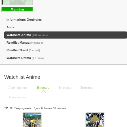
Informations Générales
Amis
Watchlist Anime
(138 animes)
Readlist Manga
(0 manga)
Readlist Novel
(0 novel)
Watchlist Drama
(0 drama)
Watchlist Anime
À commencer
En cours
En pause
Terminés
Abandonnés
TV :
8 -
Temps passé :
1 jour 11 heures 33 minutes