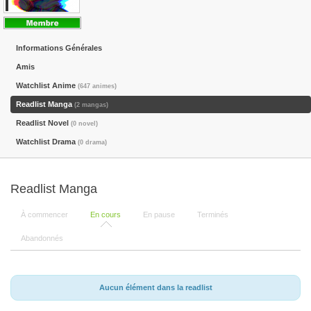
Informations Générales
Amis
Watchlist Anime
(647 animes)
Readlist Manga
(2 mangas)
Readlist Novel
(0 novel)
Watchlist Drama
(0 drama)
Readlist Manga
À commencer
En cours
En pause
Terminés
Abandonnés
Aucun élément dans la readlist