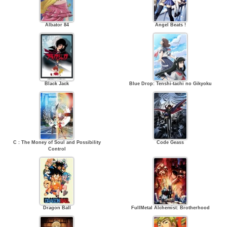
Albator 84
Angel Beats !
Black Jack
Blue Drop: Tenshi-tachi no Gikyoku
C : The Money of Soul and Possibility
Code Geass
Control
Dragon Ball
FullMetal Alchemist: Brotherhood