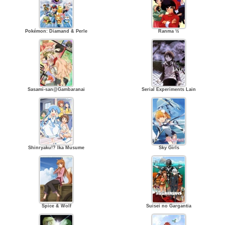
Pokémon: Diamand & Perle
Ranma ½
Sasami-san@Gambaranai
Serial Experiments Lain
Shinryaku!? Ika Musume
Sky Girls
Spice & Wolf
Suisei no Gargantia