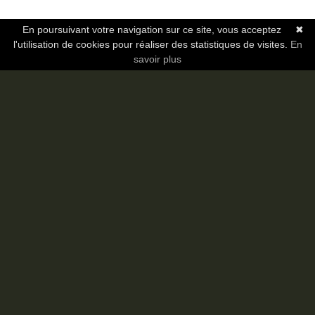
En poursuivant votre navigation sur ce site, vous acceptez
✖
Le site
l'utilisation de cookies pour réaliser des statistiques de visites.
En
News
savoir plus
Chroniques
FAQ
Qui sommes-nous ?
Nos partenaires
Faites-nous connaitre
Nous contacter
Nous soutenir
Mentions légales
Les sections
Animes
Mangas
Novels
Dramas
Informations
Communauté
Forum
Membres
Classement Icp
Discord