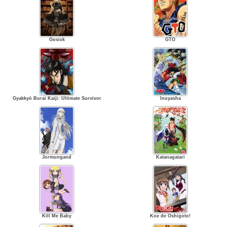
Gosick
GTO
Gyakkyō Burai Kaiji: Ultimate Survivor
Inuyasha
Jormungand
Katanagatari
Kill Me Baby
Koe de Oshigoto!