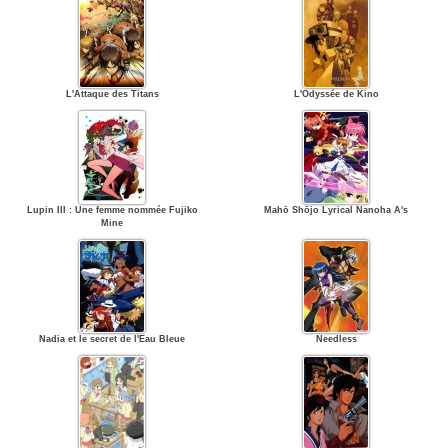
L'Attaque des Titans
L'Odyssée de Kino
Lupin III : Une femme nommée Fujiko
Mahō Shōjo Lyrical Nanoha A's
Mine
Nadia et le secret de l'Eau Bleue
Needless