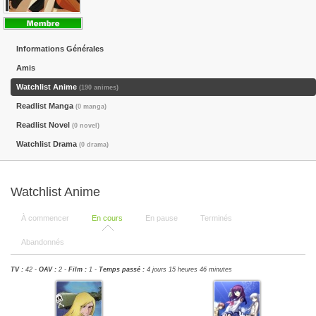
Informations Générales
Amis
Watchlist Anime
(190 animes)
Readlist Manga
(0 manga)
Readlist Novel
(0 novel)
Watchlist Drama
(0 drama)
Watchlist Anime
À commencer
En cours
En pause
Terminés
Abandonnés
TV :
42 -
OAV :
2 -
Film :
1 -
Temps passé :
4 jours 15 heures 46 minutes