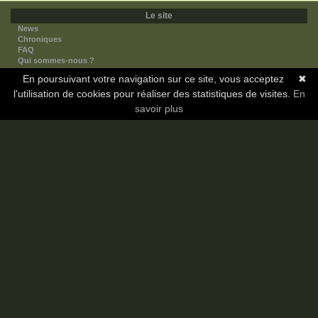
Le site
News
Chroniques
FAQ
Qui sommes-nous ?
Nos partenaires
En poursuivant votre navigation sur ce site, vous acceptez
✖
Faites-nous connaitre
l'utilisation de cookies pour réaliser des statistiques de visites.
Nous contacter
En
Nous soutenir
savoir plus
Mentions légales
Les sections
Animes
Mangas
Novels
Dramas
Informations
Communauté
Forum
Membres
Classement Icp
Discord