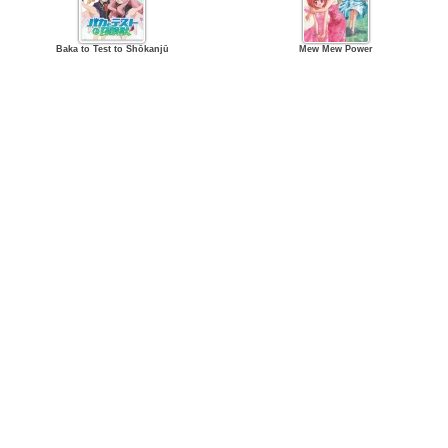
Baka to Test to Shōkanjū
Mew Mew Power