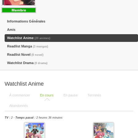
Informations Générales
Amis
Watchlist Anime
(20 animes)
Readlist Manga
(3 mangas)
Readlist Novel
(0 novel)
Watchlist Drama
(0 drama)
Watchlist Anime
À commencer
En cours
En pause
Terminés
Abandonnés
TV :
2 -
Temps passé :
2 heures 36 minutes