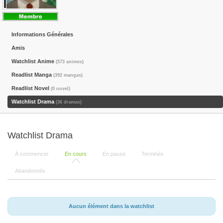
Informations Générales
Amis
Watchlist Anime
(573 animes)
Readlist Manga
(392 mangas)
Readlist Novel
(0 novel)
Watchlist Drama
(36 dramas)
Watchlist Drama
À commencer
En cours
En pause
Terminés
Abandonnés
Aucun élément dans la watchlist