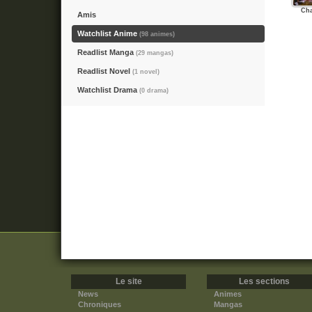
Cha
Amis
Watchlist Anime
(98 animes)
Readlist Manga
(29 mangas)
Readlist Novel
(1 novel)
Watchlist Drama
(0 drama)
Le site
Les sections
News
Animes
Chroniques
Mangas