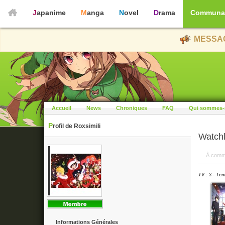
Japanime
Manga
Novel
Drama
Communa
MESSAG
Accueil
News
Chroniques
FAQ
Qui sommes-
Profil de Roxsimili
Watchl
À comm
TV :
3 -
Tem
Informations Générales