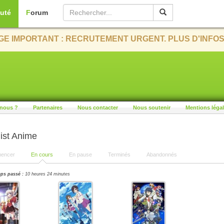
uté
Forum
E IMPORTANT : RECRUTEMENT URGENT. PLUS D'INFOS
nous ?
Partenaires
Nous contacter
Nous soutenir
Mentions léga
ist Anime
encer
En cours
En pause
Terminés
Abandonnés
ps passé :
10 heures 24 minutes