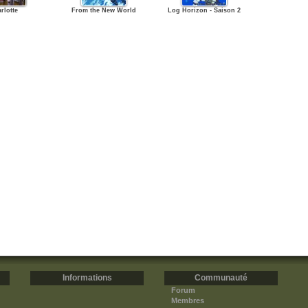
rlotte
From the New World
Log Horizon - Saison 2
Informations
Communauté
Forum
Membres