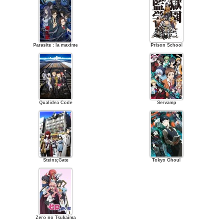
Parasite : la maxime
Prison School
Qualidea Code
Servamp
Steins;Gate
Tokyo Ghoul
Zero no Tsukaima