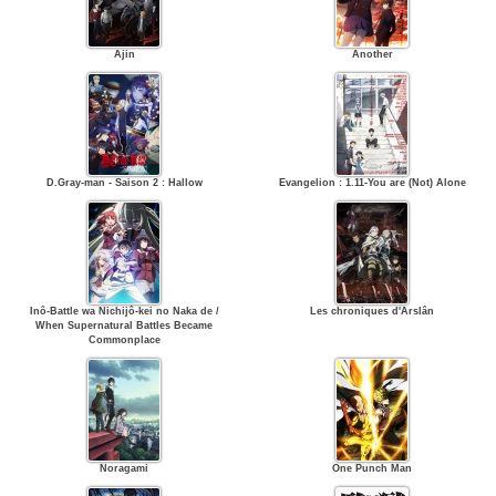
Ajin
Another
D.Gray-man - Saison 2 : Hallow
Evangelion : 1.11-You are (Not) Alone
Inô-Battle wa Nichijô-kei no Naka de /
Les chroniques d'Arslân
When Supernatural Battles Became
Commonplace
Noragami
One Punch Man