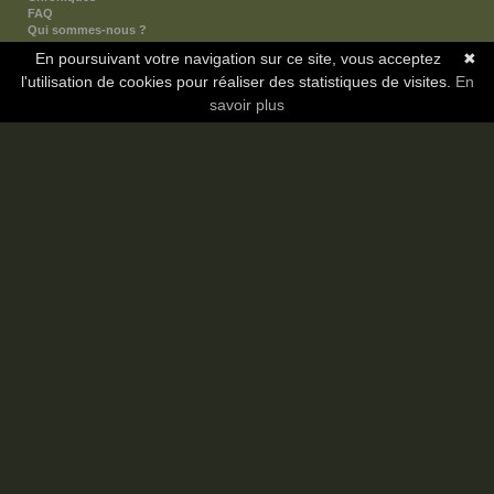
FAQ
Qui sommes-nous ?
Nos partenaires
En poursuivant votre navigation sur ce site, vous acceptez
✖
Faites-nous connaitre
l'utilisation de cookies pour réaliser des statistiques de visites.
Nous contacter
En
Nous soutenir
savoir plus
Mentions légales
Les sections
Animes
Mangas
Novels
Dramas
Informations
Communauté
Forum
Membres
Classement Icp
Discord
Copyright © 2008-2026 - Icotaku v3.1