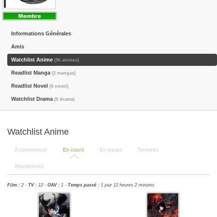
Informations Générales
Amis
Watchlist Anime
(96 animes)
Readlist Manga
(2 mangas)
Readlist Novel
(0 novel)
Watchlist Drama
(0 drama)
Watchlist Anime
À commencer
En cours
En pause
Terminés
Abandonnés
Film :
2 -
TV :
12 -
OAV :
1 -
Temps passé :
1 jour 12 heures 2 minutes