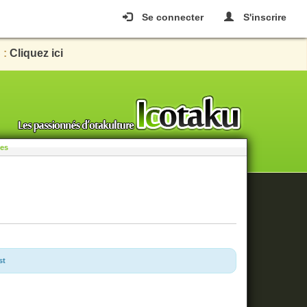
Se connecter
S'inscrire
 :
Cliquez ici
les
st