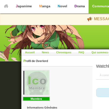
Japanime
Manga
Novel
Drama
Communa
MESSAG
Accueil
News
Chroniques
FAQ
Qui sommes-
Profil de Overlord
Watchl
À comm
Informations Générales