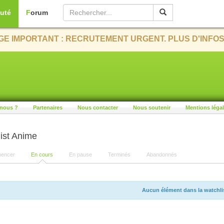
uté
Forum
E IMPORTANT : RECRUTEMENT URGENT. PLUS D'INFOS
nous ?
Partenaires
Nous contacter
Nous soutenir
Mentions léga
ist Anime
encer
En cours
En pause
Terminés
Abandonnés
Aucun élément dans la watchli