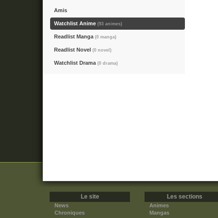
Amis
Watchlist Anime
(93 animes)
Readlist Manga
(0 manga)
Readlist Novel
(0 novel)
Watchlist Drama
(0 drama)
Le site
Les sections
News
Animes
Chroniques
Mangas