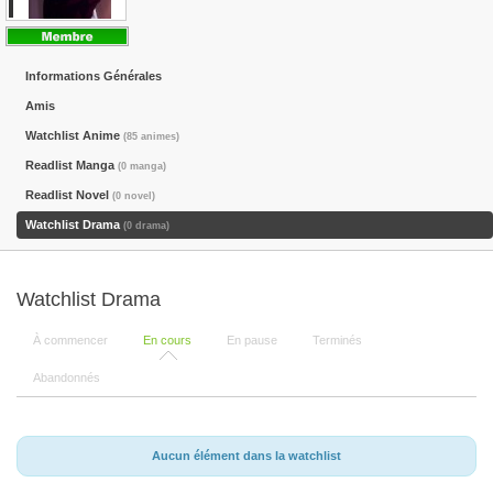
Informations Générales
Amis
Watchlist Anime
(85 animes)
Readlist Manga
(0 manga)
Readlist Novel
(0 novel)
Watchlist Drama
(0 drama)
Watchlist Drama
À commencer
En cours
En pause
Terminés
Abandonnés
Aucun élément dans la watchlist