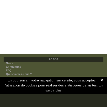
Le site
News
Chroniques
FAQ
Qui sommes-nous ?
Nos partenaires
En poursuivant votre navigation sur ce site, vous acceptez
✖
Faites-nous connaitre
l'utilisation de cookies pour réaliser des statistiques de visites.
Nous contacter
En
Nous soutenir
savoir plus
Mentions légales
Les sections
Animes
Mangas