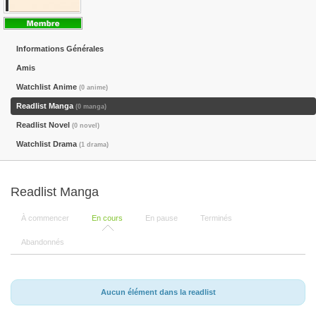
Informations Générales
Amis
Watchlist Anime
(0 anime)
Readlist Manga
(0 manga)
Readlist Novel
(0 novel)
Watchlist Drama
(1 drama)
Readlist Manga
À commencer
En cours
En pause
Terminés
Abandonnés
Aucun élément dans la readlist