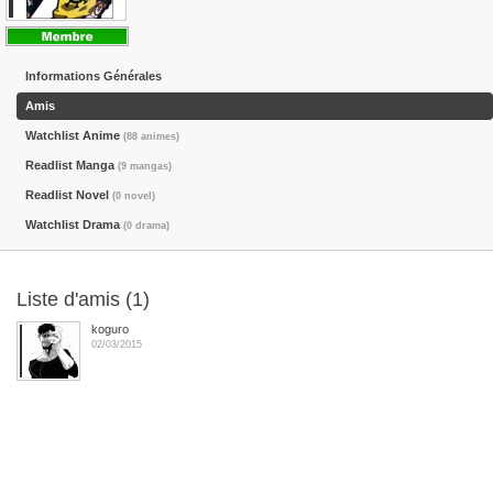
Informations Générales
Amis
Watchlist Anime
(88 animes)
Readlist Manga
(9 mangas)
Readlist Novel
(0 novel)
Watchlist Drama
(0 drama)
Liste d'amis (1)
koguro
02/03/2015