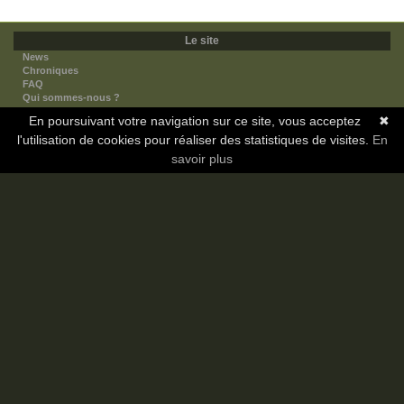
Le site
News
Chroniques
FAQ
Qui sommes-nous ?
Nos partenaires
En poursuivant votre navigation sur ce site, vous acceptez
✖
Faites-nous connaitre
l'utilisation de cookies pour réaliser des statistiques de visites.
Nous contacter
En
Nous soutenir
savoir plus
Mentions légales
Les sections
Animes
Mangas
Novels
Dramas
Informations
Communauté
Forum
Membres
Classement Icp
Discord