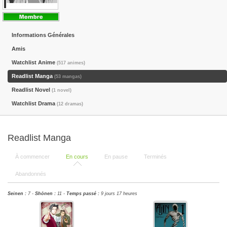
Informations Générales
Amis
Watchlist Anime
(517 animes)
Readlist Manga
(53 mangas)
Readlist Novel
(1 novel)
Watchlist Drama
(12 dramas)
Readlist Manga
À commencer
En cours
En pause
Terminés
Abandonnés
Seinen :
7 -
Shōnen :
11 -
Temps passé :
9 jours 17 heures