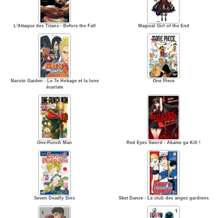
L'Attaque des Titans - Before the Fall
Magical Girl of the End
Naruto Gaiden - Le 7e Hokage et la lune
One Piece
écarlate
One-Punch Man
Red Eyes Sword - Akame ga Kill !
Seven Deadly Sins
Sket Dance - Le club des anges gardiens