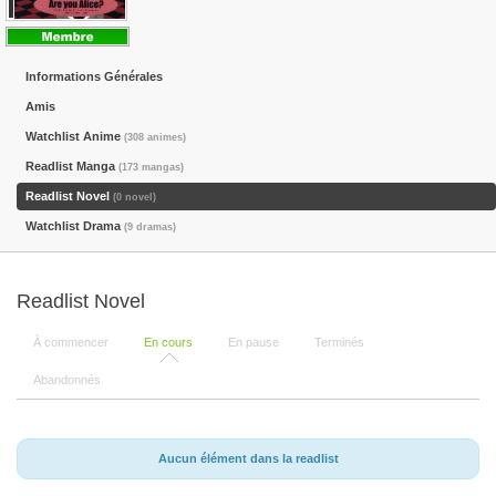
Informations Générales
Amis
Watchlist Anime
(308 animes)
Readlist Manga
(173 mangas)
Readlist Novel
(0 novel)
Watchlist Drama
(9 dramas)
Readlist Novel
À commencer
En cours
En pause
Terminés
Abandonnés
Aucun élément dans la readlist