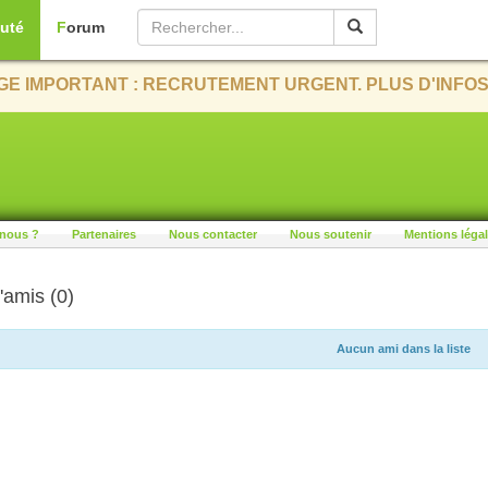
uté
Forum
E IMPORTANT : RECRUTEMENT URGENT. PLUS D'INFOS
nous ?
Partenaires
Nous contacter
Nous soutenir
Mentions léga
'amis (0)
Aucun ami dans la liste