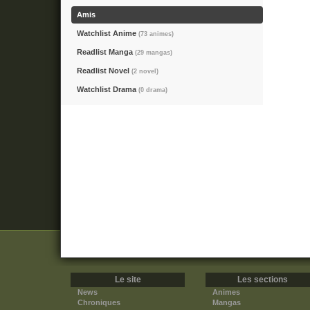
Amis
Watchlist Anime
(73 animes)
Readlist Manga
(29 mangas)
Readlist Novel
(2 novel)
Watchlist Drama
(0 drama)
Le site
Les sections
News
Animes
Chroniques
Mangas