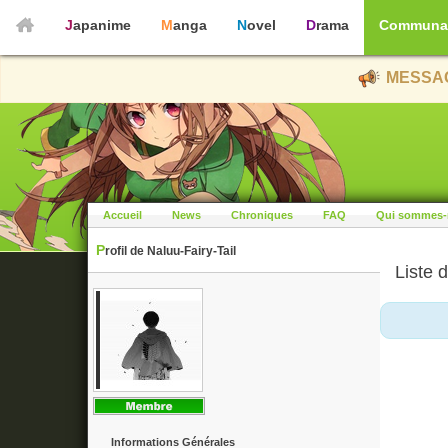
Japanime
Manga
Novel
Drama
Communa
MESSAG
Accueil
News
Chroniques
FAQ
Qui sommes-
Profil de Naluu-Fairy-Tail
Liste d
Informations Générales