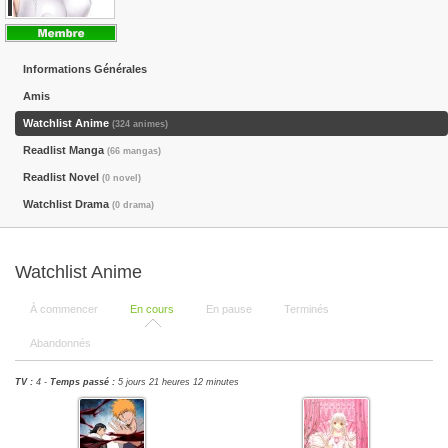
Informations Générales
Amis
Watchlist Anime
(324 animes)
Readlist Manga
(66 mangas)
Readlist Novel
(0 novel)
Watchlist Drama
(0 drama)
Watchlist Anime
À commencer
En cours
En pause
Terminés
Abandonnés
TV :
4 -
Temps passé :
5 jours 21 heures 12 minutes