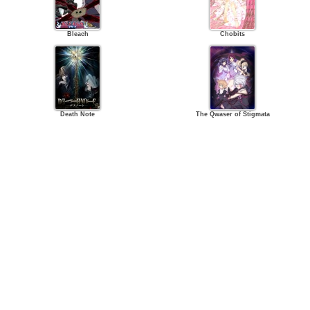
Bleach
Chobits
Death Note
The Qwaser of Stigmata