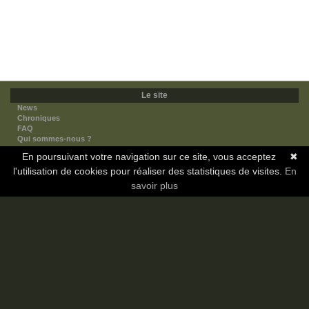
Le site
News
Chroniques
FAQ
Qui sommes-nous ?
Nos partenaires
En poursuivant votre navigation sur ce site, vous acceptez
✖
Faites-nous connaitre
l'utilisation de cookies pour réaliser des statistiques de visites.
Nous contacter
En
Nous soutenir
savoir plus
Mentions légales
Les sections
Animes
Mangas
Novels
Dramas
Informations
Communauté
Forum