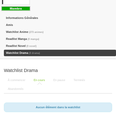
Informations Générales
Amis
Watchlist Anime
(273 animes)
Readlist Manga
(0 manga)
Readlist Novel
(0 novel)
Watchlist Drama
(0 drama)
Watchlist Drama
À commencer
En cours
En pause
Terminés
Abandonnés
Aucun élément dans la watchlist