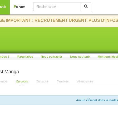
uté
Forum
E IMPORTANT : RECRUTEMENT URGENT. PLUS D'INFOS
nous ?
Partenaires
Nous contacter
Nous soutenir
Mentions léga
ist Manga
encer
En cours
En pause
Terminés
Abandonnés
Aucun élément dans la readlis