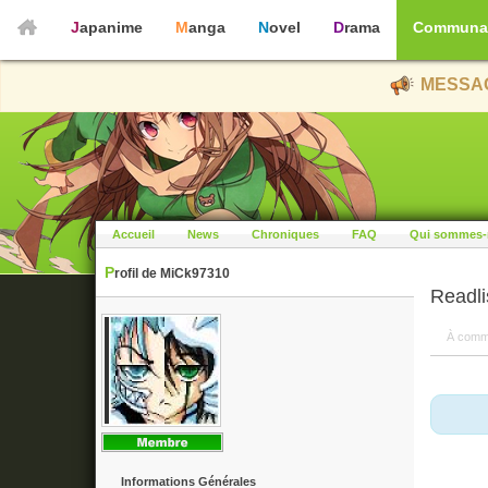
Japanime
Manga
Novel
Drama
Communa
MESSAG
Accueil
News
Chroniques
FAQ
Qui sommes-
Profil de MiCk97310
Readl
À comm
Informations Générales