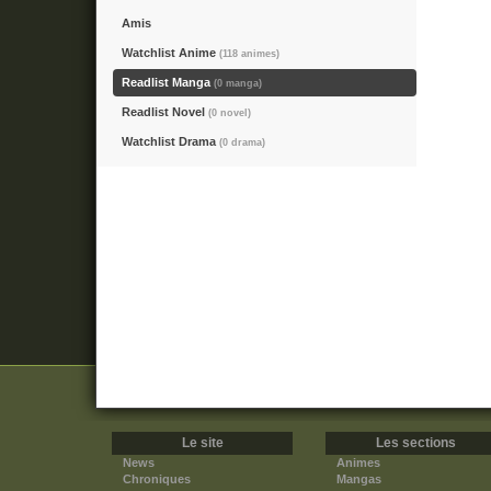
Amis
Watchlist Anime
(118 animes)
Readlist Manga
(0 manga)
Readlist Novel
(0 novel)
Watchlist Drama
(0 drama)
Le site
Les sections
News
Animes
Chroniques
Mangas