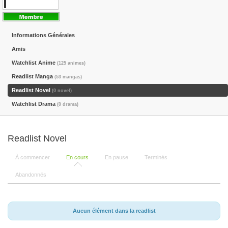
Informations Générales
Amis
Watchlist Anime
(125 animes)
Readlist Manga
(53 mangas)
Readlist Novel
(0 novel)
Watchlist Drama
(0 drama)
Readlist Novel
À commencer
En cours
En pause
Terminés
Abandonnés
Aucun élément dans la readlist