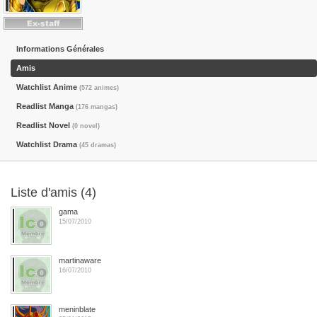
Informations Générales
Amis
Watchlist Anime
(572 animes)
Readlist Manga
(176 mangas)
Readlist Novel
(0 novel)
Watchlist Drama
(45 dramas)
Liste d'amis (4)
gama
15/07/2010
martinaware
16/07/2010
meninblate