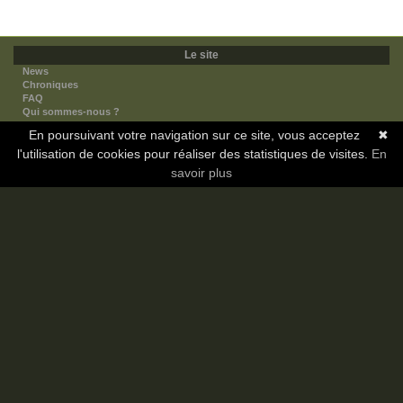
Le site
News
Chroniques
FAQ
Qui sommes-nous ?
Nos partenaires
En poursuivant votre navigation sur ce site, vous acceptez
✖
Faites-nous connaitre
l'utilisation de cookies pour réaliser des statistiques de visites.
Nous contacter
En
Nous soutenir
savoir plus
Mentions légales
Les sections
Animes
Mangas
Novels
Dramas
Informations
Communauté
Forum
Membres
Classement Icp
Discord