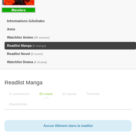
Informations Générales
Amis
Watchlist Anime
(45 animes)
Readlist Manga
(0 manga)
Readlist Novel
(0 novel)
Watchlist Drama
(0 drama)
Readlist Manga
À commencer
En cours
En pause
Terminés
Abandonnés
Aucun élément dans la readlist