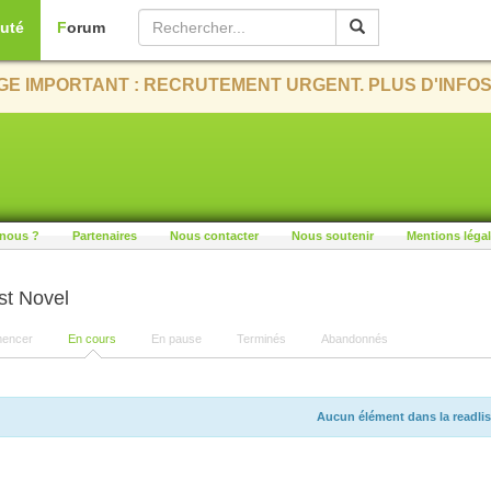
uté
Forum
E IMPORTANT : RECRUTEMENT URGENT. PLUS D'INFOS
nous ?
Partenaires
Nous contacter
Nous soutenir
Mentions léga
st Novel
encer
En cours
En pause
Terminés
Abandonnés
Aucun élément dans la readlis