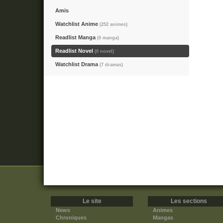
Amis
Watchlist Anime
(252 animes)
Readlist Manga
(0 manga)
Readlist Novel
(0 novel)
Watchlist Drama
(7 dramas)
Le site
Les sections
News
Animes
Chroniques
Mangas