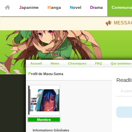
Japanime
Manga
Novel
Drama
Communa
MESSAG
Accueil
News
Chroniques
FAQ
Qui sommes-
Profil de Maou-Sama
Readli
À comm
Informations Générales