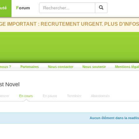
uté
Forum
E IMPORTANT : RECRUTEMENT URGENT. PLUS D'INFOS
nous ?
Partenaires
Nous contacter
Nous soutenir
Mentions léga
st Novel
encer
En cours
En pause
Terminés
Abandonnés
Aucun élément dans la readlis