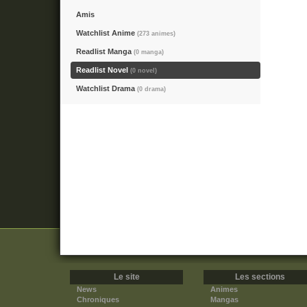
Amis
Watchlist Anime
(273 animes)
Readlist Manga
(0 manga)
Readlist Novel
(0 novel)
Watchlist Drama
(0 drama)
Le site
Les sections
News
Animes
Chroniques
Mangas