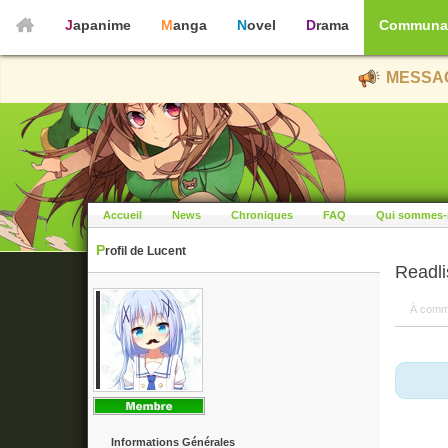
Japanime
Manga
Novel
Drama
Communa
MESSAG
Accueil
News
Chroniques
FAQ
Qui sommes-
Profil de Lucent
Readli
À comm
Informations Générales