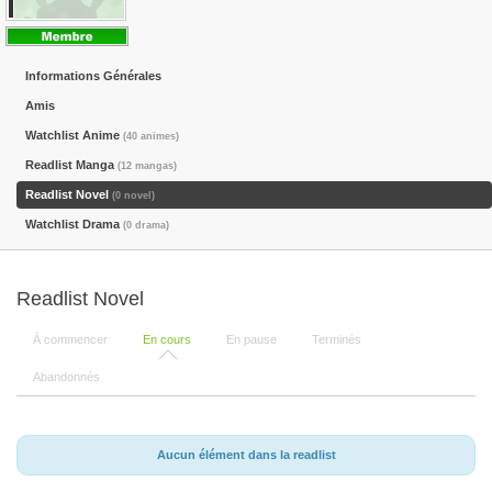
Informations Générales
Amis
Watchlist Anime
(40 animes)
Readlist Manga
(12 mangas)
Readlist Novel
(0 novel)
Watchlist Drama
(0 drama)
Readlist Novel
À commencer
En cours
En pause
Terminés
Abandonnés
Aucun élément dans la readlist