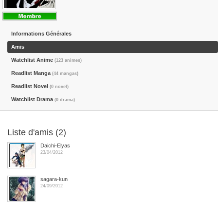
Informations Générales
Amis
Watchlist Anime
(123 animes)
Readlist Manga
(44 mangas)
Readlist Novel
(0 novel)
Watchlist Drama
(0 drama)
Liste d'amis (2)
Daichi-Elyas
23/04/2012
sagara-kun
24/09/2012