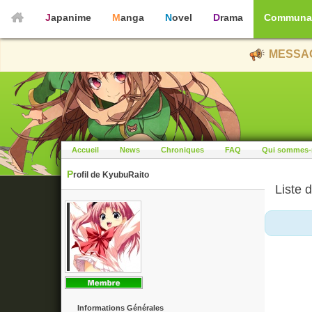
Japanime
Manga
Novel
Drama
Communa
MESSAG
Accueil
News
Chroniques
FAQ
Qui sommes-
Profil de KyubuRaito
Liste d
Informations Générales