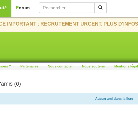
uté
Forum
E IMPORTANT : RECRUTEMENT URGENT. PLUS D'INFOS
nous ?
Partenaires
Nous contacter
Nous soutenir
Mentions léga
'amis (0)
Aucun ami dans la liste