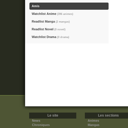
Amis
Watchlist Anime
(396 animes)
Readlist Manga
(2 mangas)
Readlist Novel
(0 novel)
Watchlist Drama
(0 drama)
Le site
Les sections
News
Animes
Chroniques
Mangas