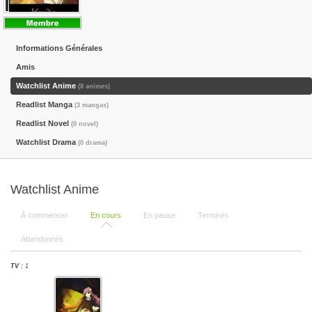
Informations Générales
Amis
Watchlist Anime
(8 animes)
Readlist Manga
(3 mangas)
Readlist Novel
(0 novel)
Watchlist Drama
(0 drama)
Watchlist Anime
À commencer
En cours
En pause
Terminés
Abandonnés
TV :
1