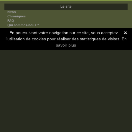
Le site
News
Chroniques
FAQ
Qui sommes-nous ?
Nos partenaires
En poursuivant votre navigation sur ce site, vous acceptez
✖
Faites-nous connaitre
l'utilisation de cookies pour réaliser des statistiques de visites.
Nous contacter
En
Nous soutenir
savoir plus
Mentions légales
Les sections
Animes
Mangas
Novels
Dramas
Informations
Communauté
Forum
Membres
Classement Icp
Discord